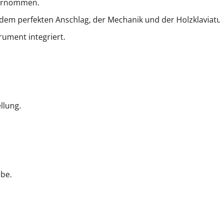
bernommen.
dem perfekten Anschlag, der Mechanik und der Holzklaviatu
rument integriert.
llung.
abe.