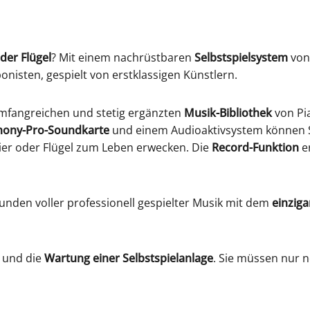
oder Flügel
? Mit einem nachrüstbaren
Selbstspielsystem
vo
nisten, gespielt von erstklassigen Künstlern.
r umfangreichen und stetig ergänzten
Musik-Bibliothek
von Pi
ony-Pro-Soundkarte
und einem Audioaktivsystem können S
ier oder Flügel zum Leben erwecken. Die
Record-Funktion
e
nden voller professionell gespielter Musik mit dem
einziga
u
und die
Wartung einer Selbstspielanlage
. Sie müssen nur 