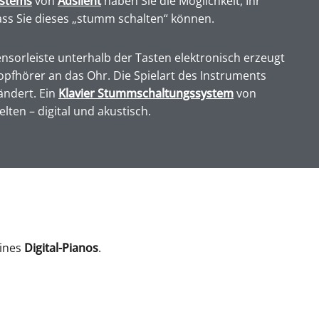
ystems
von
Adsilent
haben Sie die Möglichkeit, Ihr
ass Sie dieses „stumm schalten“ können.
nsorleiste unterhalb der Tasten elektronisch erzeugt
opfhörer an das Ohr. Die Spielart des Instruments
ändert. Ein
Klavier Stummschaltungssystem
von
lten – digital und akustisch.
eines
Digital-Pianos
.